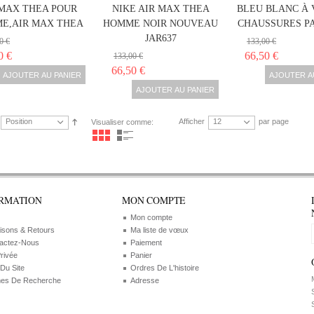
 MAX THEA POUR
NIKE AIR MAX THEA
BLEU BLANC À
E,AIR MAX THEA
HOMME NOIR NOUVEAU
CHAUSSURES P
JAR637
0 €
133,00 €
0 €
66,50 €
133,00 €
66,50 €
AJOUTER AU PANIER
AJOUTER A
AJOUTER AU PANIER
Position
Afficher
12
par page
Visualiser comme:
RMATION
MON COMPTE
Mon compte
aisons & Retours
Ma liste de vœux
actez-Nous
Paiement
Privée
Panier
 Du Site
Ordres De L'histoire
M
es De Recherche
Adresse
S
S