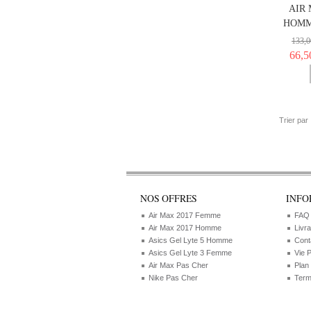
AIR
HOMM
133,0
66,5
Trier par
NOS OFFRES
INFO
Air Max 2017 Femme
FAQ
Air Max 2017 Homme
Livr
Asics Gel Lyte 5 Homme
Cont
Asics Gel Lyte 3 Femme
Vie 
Air Max Pas Cher
Plan
Nike Pas Cher
Term