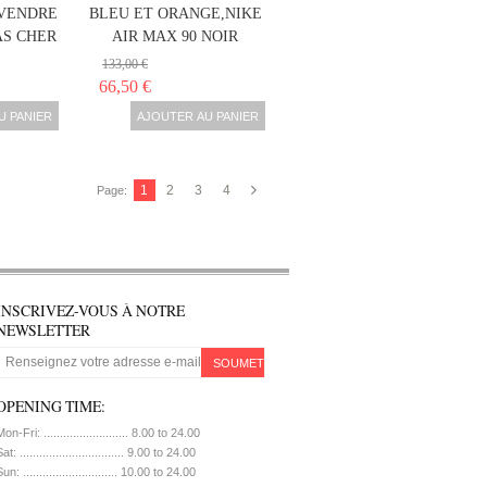
 VENDRE
BLEU ET ORANGE,NIKE
AS CHER
AIR MAX 90 NOIR
133,00 €
66,50 €
U PANIER
AJOUTER AU PANIER
1
2
3
4
Page:
INSCRIVEZ-VOUS À NOTRE
NEWSLETTER
SOUMETTRE
OPENING TIME:
on-Fri: .......................... 8.00 to 24.00
at: ................................ 9.00 to 24.00
un: ............................. 10.00 to 24.00