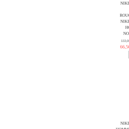
NIK
ROU
NIK
H
NO
133,0
66,5
NIK