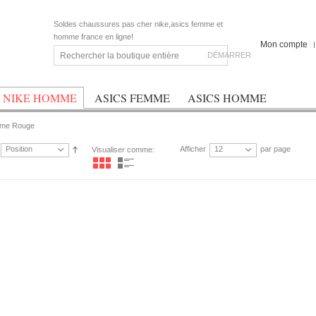
Soldes chaussures pas cher nike,asics femme et
homme france en ligne!
Mon compte
DÉMARRER
NIKE HOMME
ASICS FEMME
ASICS HOMME
mme Rouge
Position
Afficher
12
par page
Visualiser comme: