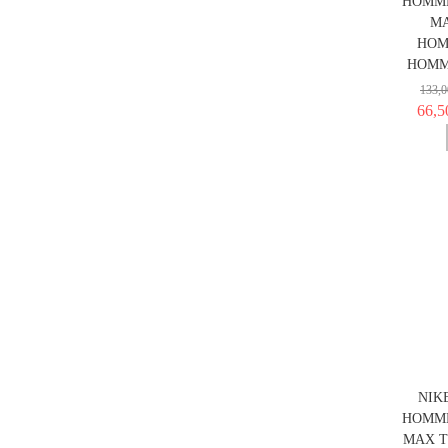
HOMME
MA
HOM
HOMM
133,0
66,5
NIK
HOMME
MAX T