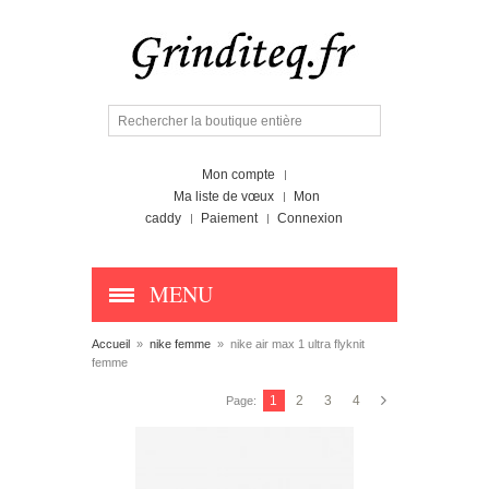
Mon compte
Ma liste de vœux
Mon
caddy
Paiement
Connexion
MENU
Accueil
»
nike femme
»
nike air max 1 ultra flyknit
femme
1
2
3
4
Page: