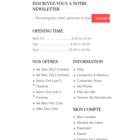
INSCRIVEZ-VOUS À NOTRE
NEWSLETTER
SOUMETTRE
OPENING TIME:
Mon-Fri: .......................... 8.00 to 24.00
Sat: ................................ 9.00 to 24.00
Sun: ............................. 10.00 to 24.00
NOS OFFRES
INFORMATION
Air Max 2017 Femme
FAQ
Air Max 2017 Homme
Livraisons & Retours
Asics Gel Lyte 5
Contactez-Nous
Homme
Vie Privée
Asics Gel Lyte 3
Plan Du Site
Femme
Termes De Recherche
Air Max Pas Cher
MON COMPTE
Nike Pas Cher
Mon compte
Ma liste de vœux
Paiement
Panier
Ordres De L'histoire