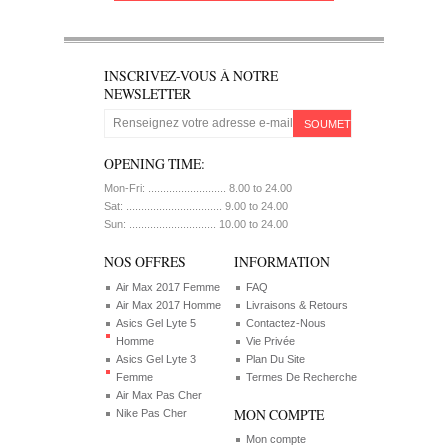
INSCRIVEZ-VOUS À NOTRE
NEWSLETTER
SOUMETTRE
OPENING TIME:
Mon-Fri: .......................... 8.00 to 24.00
Sat: ................................ 9.00 to 24.00
Sun: ............................. 10.00 to 24.00
NOS OFFRES
INFORMATION
Air Max 2017 Femme
FAQ
Air Max 2017 Homme
Livraisons & Retours
Asics Gel Lyte 5
Contactez-Nous
Homme
Vie Privée
Asics Gel Lyte 3
Plan Du Site
Femme
Termes De Recherche
Air Max Pas Cher
MON COMPTE
Nike Pas Cher
Mon compte