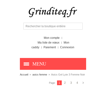
Mon compte
Ma liste de vœux
Mon
caddy
Paiement
Connexion
MENU
Accueil
»
asics femme
»
Asics Gel Lyte 3 Femme Noir
1
2
3
4
Page: