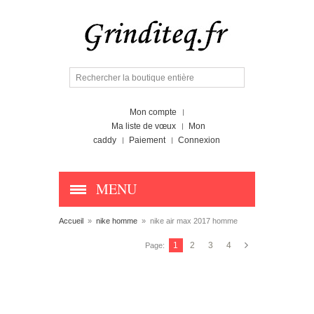
Mon compte
Ma liste de vœux
Mon
caddy
Paiement
Connexion
MENU
Accueil
»
nike homme
»
nike air max 2017 homme
1
2
3
4
Page: