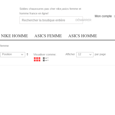
Soldes chaussures pas cher nike,asics femme et
homme france en ligne!
Mon compte
DÉMARRER
NIKE HOMME
ASICS FEMME
ASICS HOMME
t femme
Position
Afficher
12
par page
Visualiser comme: