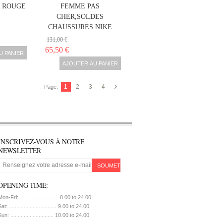
R ROUGE
FEMME PAS
CHER,SOLDES
CHAUSSURES NIKE
131,00 €
65,50 €
U PANIER
AJOUTER AU PANIER
1
2
3
4
Page:
INSCRIVEZ-VOUS À NOTRE
NEWSLETTER
SOUMETTRE
OPENING TIME:
on-Fri: .......................... 8.00 to 24.00
at: ................................ 9.00 to 24.00
un: ............................. 10.00 to 24.00