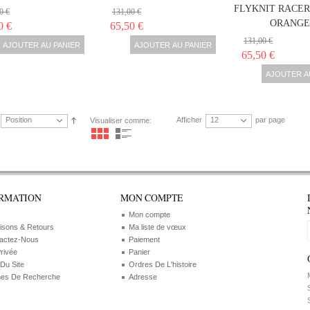
FLYKNIT RACE
0 €
131,00 €
ORANGE
0 €
65,50 €
131,00 €
AJOUTER AU PANIER
AJOUTER AU PANIER
65,50 €
AJOUTER A
Position
Afficher
12
par page
Visualiser comme:
RMATION
MON COMPTE
Mon compte
aisons & Retours
Ma liste de vœux
actez-Nous
Paiement
Privée
Panier
 Du Site
Ordres De L'histoire
M
es De Recherche
Adresse
S
S