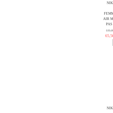
NIK
FEMM
AIR M
PAS
131,0
65,5
NIK