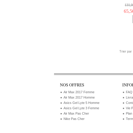
131,0
65,5
Trier par
NOS OFFRES
INFO
Air Max 2017 Femme
FAQ
Air Max 2017 Homme
Livr
Asics Gel Lyte 5 Homme
Cont
Asics Gel Lyte 3 Femme
Vie 
Air Max Pas Cher
Plan
Nike Pas Cher
Term