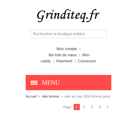
Mon compte
Ma liste de vœux
Mon
caddy
Paiement
Connexion
MENU
Accueil
»
nike femme
»
nike air max 2016 femme grise
1
2
3
4
Page: