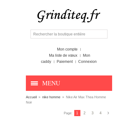
Mon compte
Ma liste de vœux
Mon
caddy
Paiement
Connexion
MENU
Accueil
»
nike homme
»
Nike Air Max Thea Homme
Noir
1
2
3
4
Page: