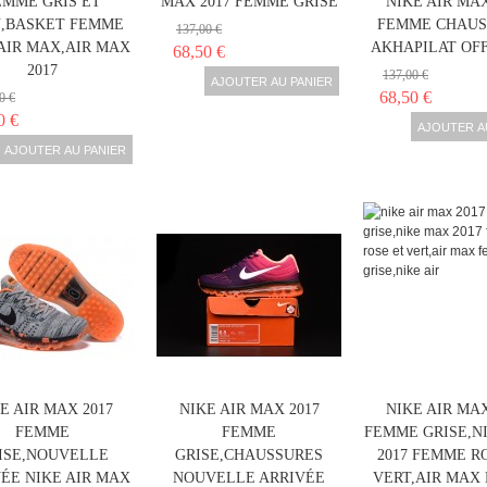
EMME GRIS ET
MAX 2017 FEMME GRISE
NIKE AIR MAX
,BASKET FEMME
FEMME CHAUS
137,00 €
AIR MAX,AIR MAX
AKHAPILAT OFF
68,50 €
2017
137,00 €
AJOUTER AU PANIER
68,50 €
0 €
0 €
AJOUTER A
AJOUTER AU PANIER
E AIR MAX 2017
NIKE AIR MAX 2017
NIKE AIR MAX
FEMME
FEMME
FEMME GRISE,N
ISE,NOUVELLE
GRISE,CHAUSSURES
2017 FEMME R
ÉE NIKE AIR MAX
NOUVELLE ARRIVÉE
VERT,AIR MAX