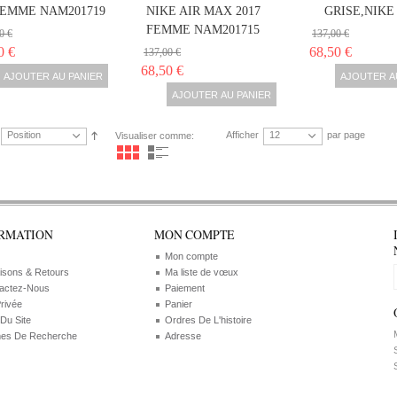
FEMME NAM201719
NIKE AIR MAX 2017
GRISE,NIKE
FEMME NAM201715
0 €
137,00 €
0 €
68,50 €
137,00 €
68,50 €
AJOUTER AU PANIER
AJOUTER A
AJOUTER AU PANIER
Position
Afficher
12
par page
Visualiser comme:
RMATION
MON COMPTE
Mon compte
aisons & Retours
Ma liste de vœux
actez-Nous
Paiement
Privée
Panier
 Du Site
Ordres De L'histoire
M
es De Recherche
Adresse
S
S