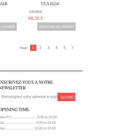
 AIR
TEA1624!
137,00 €
68,50 €
U PANIER
AJOUTER AU PANIER
1
2
3
4
5
Page:
INSCRIVEZ-VOUS À NOTRE
NEWSLETTER
SOUMETTRE
OPENING TIME:
on-Fri: .......................... 8.00 to 24.00
at: ................................ 9.00 to 24.00
un: ............................. 10.00 to 24.00