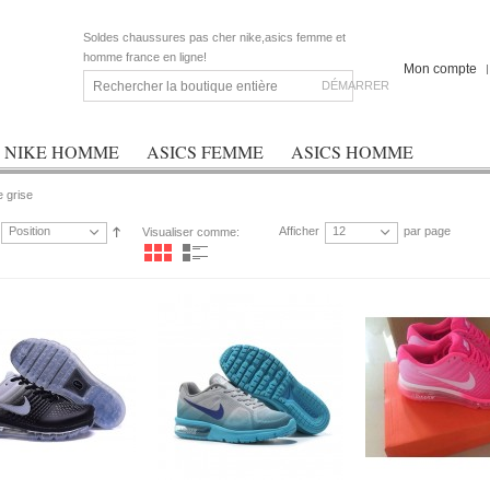
Soldes chaussures pas cher nike,asics femme et
homme france en ligne!
Mon compte
DÉMARRER
NIKE HOMME
ASICS FEMME
ASICS HOMME
 grise
Position
Afficher
12
par page
Visualiser comme: