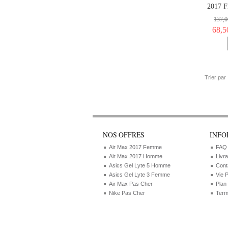
2017 
137,0
68,5
Trier par
NOS OFFRES
INFO
Air Max 2017 Femme
FAQ
Air Max 2017 Homme
Livr
Asics Gel Lyte 5 Homme
Cont
Asics Gel Lyte 3 Femme
Vie 
Air Max Pas Cher
Plan
Nike Pas Cher
Term