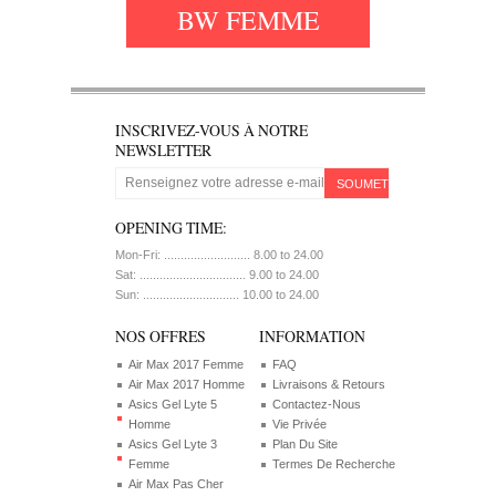
BW FEMME
INSCRIVEZ-VOUS À NOTRE
NEWSLETTER
SOUMETTRE
OPENING TIME:
Mon-Fri: .......................... 8.00 to 24.00
Sat: ................................ 9.00 to 24.00
Sun: ............................. 10.00 to 24.00
NOS OFFRES
INFORMATION
Air Max 2017 Femme
FAQ
Air Max 2017 Homme
Livraisons & Retours
Asics Gel Lyte 5
Contactez-Nous
Homme
Vie Privée
Asics Gel Lyte 3
Plan Du Site
Femme
Termes De Recherche
Air Max Pas Cher