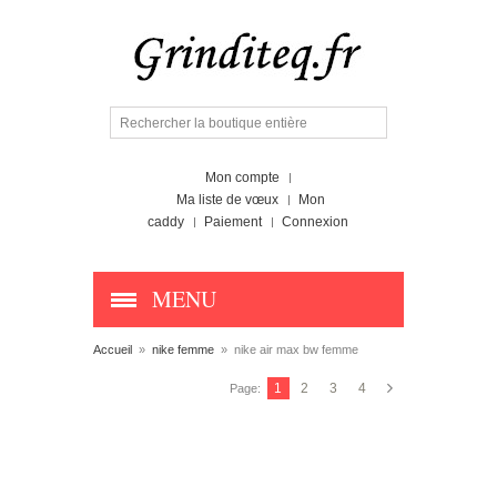
Mon compte
Ma liste de vœux
Mon
caddy
Paiement
Connexion
MENU
Accueil
»
nike femme
»
nike air max bw femme
1
2
3
4
Page: