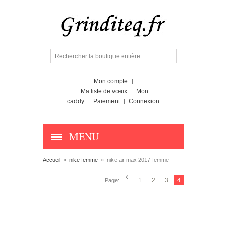
Mon compte
Ma liste de vœux
Mon
caddy
Paiement
Connexion
MENU
Accueil
»
nike femme
»
nike air max 2017 femme
1
2
3
4
Page: