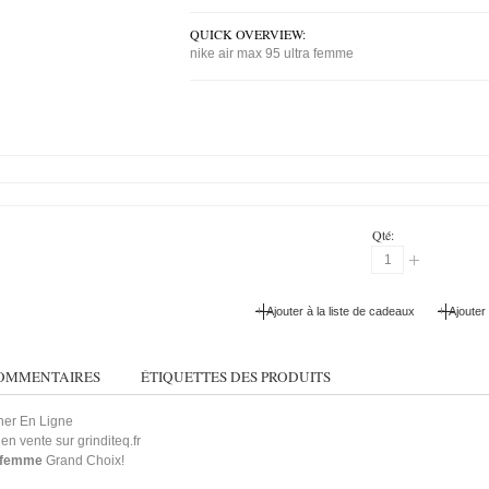
QUICK OVERVIEW:
nike air max 95 ultra femme
Qté:
+
+
Ajouter à la liste de cadeaux
Ajouter
OMMENTAIRES
ÉTIQUETTES DES PRODUITS
her En Ligne
en vente sur grinditeq.fr
a femme
Grand Choix!