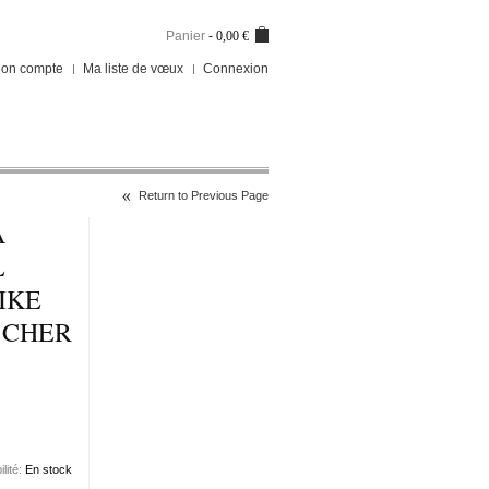
Panier
-
0,00 €
on compte
Ma liste de vœux
Connexion
Return to Previous Page
A
L
IKE
 CHER
ilité:
En stock