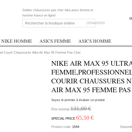
Soldes chaussures pas cher nike,asics femme et
homme france en ligne!
M
DÉMARRER
NIKE HOMME
ASICS FEMME
ASICS HOMME
nnel Courir Chaussures Nike Air Max 95 Femme Pas Cher
NIKE AIR MAX 95 ULTR
FEMME,PROFESSIONNE
COURIR CHAUSSURES N
AIR MAX 95 FEMME PAS
Soyez le premier à évaluer ce produit
131,00 €
Prix normal
65,50 €
SPECIAL PRICE
Product code:
1544
Disponib