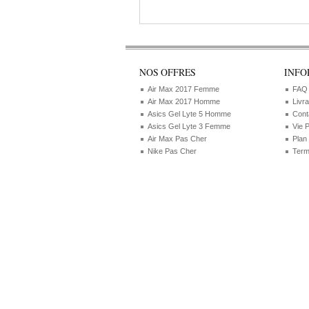
NOS OFFRES
INFO
Air Max 2017 Femme
FAQ
Air Max 2017 Homme
Livr
Asics Gel Lyte 5 Homme
Cont
Asics Gel Lyte 3 Femme
Vie 
Air Max Pas Cher
Plan
Nike Pas Cher
Term