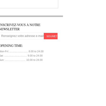
INSCRIVEZ-VOUS À NOTRE
NEWSLETTER
SOUMETTRE
OPENING TIME:
on-Fri: .......................... 8.00 to 24.00
at: ................................ 9.00 to 24.00
un: ............................. 10.00 to 24.00