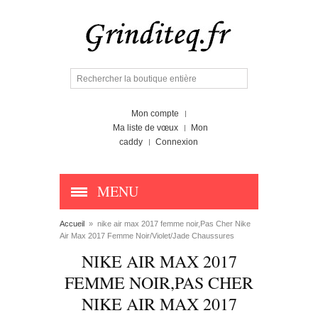
Mon compte
Ma liste de vœux
Mon
caddy
Connexion
MENU
Accueil
»
nike air max 2017 femme noir,Pas Cher Nike
Air Max 2017 Femme Noir/Violet/Jade Chaussures
NIKE AIR MAX 2017
FEMME NOIR,PAS CHER
NIKE AIR MAX 2017