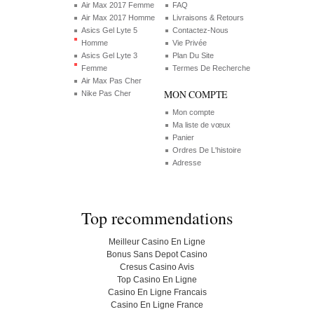
Air Max 2017 Femme
FAQ
Air Max 2017 Homme
Livraisons & Retours
Asics Gel Lyte 5
Contactez-Nous
Homme
Vie Privée
Asics Gel Lyte 3
Plan Du Site
Femme
Termes De Recherche
Air Max Pas Cher
MON COMPTE
Nike Pas Cher
Mon compte
Ma liste de vœux
Panier
Ordres De L'histoire
Adresse
Top recommendations
Meilleur Casino En Ligne
Bonus Sans Depot Casino
Cresus Casino Avis
Top Casino En Ligne
Casino En Ligne Francais
Casino En Ligne France