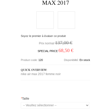
MAX 2017
Soyez le premier à évaluer ce produit
137,00 €
Prix normal
68,50 €
SPECIAL PRICE
Product code:
120
Disponibilité:
En stock
QUICK OVERVIEW:
nike air max 2017 femme noir
*
Taille