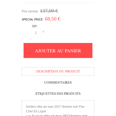
137,00 €
Prix normal
68,50 €
SPECIAL PRICE
Qté:
AJOUTER AU PANIER
DESCRIPTION DU PRODUIT
COMMENTAIRES
ÉTIQUETTES DES PRODUITS
Soldes nike air max 2017 femme noir Pas
Cher En Ligne
Les Baskets
nike air max 2017 femme noir