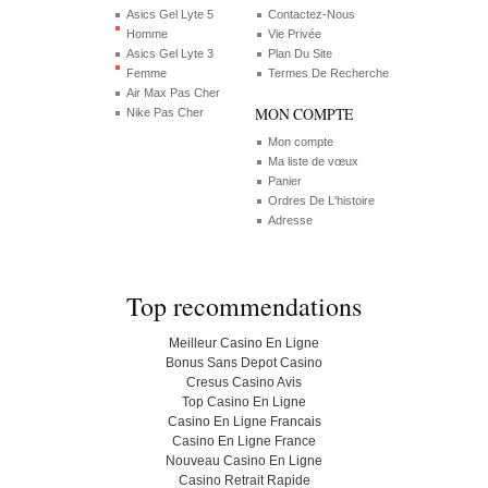
Asics Gel Lyte 5
Contactez-Nous
Homme
Vie Privée
Asics Gel Lyte 3
Plan Du Site
Femme
Termes De Recherche
Air Max Pas Cher
MON COMPTE
Nike Pas Cher
Mon compte
Ma liste de vœux
Panier
Ordres De L'histoire
Adresse
Top recommendations
Meilleur Casino En Ligne
Bonus Sans Depot Casino
Cresus Casino Avis
Top Casino En Ligne
Casino En Ligne Francais
Casino En Ligne France
Nouveau Casino En Ligne
Casino Retrait Rapide