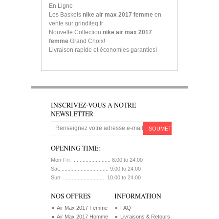
En Ligne
Les Baskets
nike air max 2017 femme
en
vente sur grinditeq.fr
Nouvelle Collection
nike air max 2017
femme
Grand Choix!
Livraison rapide et économies garanties!
INSCRIVEZ-VOUS À NOTRE
NEWSLETTER
SOUMETTRE
OPENING TIME:
Mon-Fri: .......................... 8.00 to 24.00
Sat: ................................ 9.00 to 24.00
Sun: ............................. 10.00 to 24.00
NOS OFFRES
INFORMATION
Air Max 2017 Femme
FAQ
Air Max 2017 Homme
Livraisons & Retours