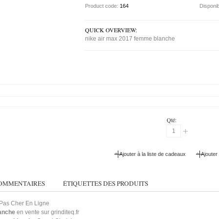
Product code:
164
Disponib
QUICK OVERVIEW:
nike air max 2017 femme blanche
Qté:
+
+
Ajouter à la liste de cadeaux
Ajouter
OMMENTAIRES
ÉTIQUETTES DES PRODUITS
 Pas Cher En Ligne
lanche
en vente sur grinditeq.fr