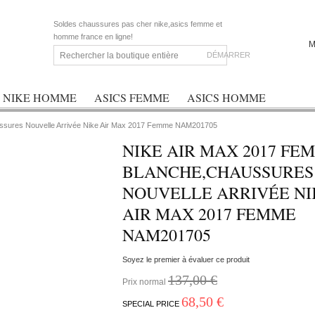
Soldes chaussures pas cher nike,asics femme et
homme france en ligne!
M
DÉMARRER
NIKE HOMME
ASICS FEMME
ASICS HOMME
ussures Nouvelle Arrivée Nike Air Max 2017 Femme NAM201705
NIKE AIR MAX 2017 FE
BLANCHE,CHAUSSURES
NOUVELLE ARRIVÉE NI
AIR MAX 2017 FEMME
NAM201705
Soyez le premier à évaluer ce produit
137,00 €
Prix normal
68,50 €
SPECIAL PRICE