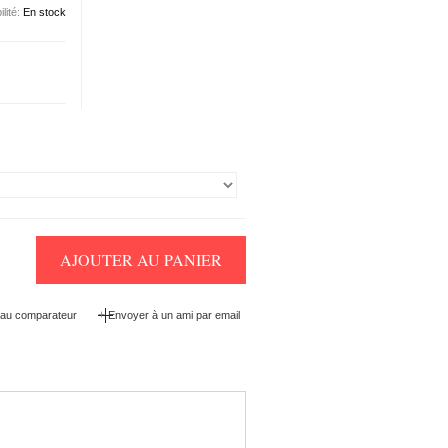
ilité:
En stock
AJOUTER AU PANIER
+
 au comparateur
Envoyer à un ami par email