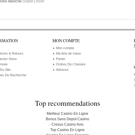
emme blanche
Grand Choix!
RMATION
MON COMPTE
Mon compte
aisons & Retours
Ma liste de vœux
actez-Nous
Panier
Privée
Ordres De L'histoire
 Du Site
Adresse
M
es De Recherche
S
S
Top recommendations
Meilleur Casino En Ligne
Bonus Sans Depot Casino
Cresus Casino Avis
Top Casino En Ligne