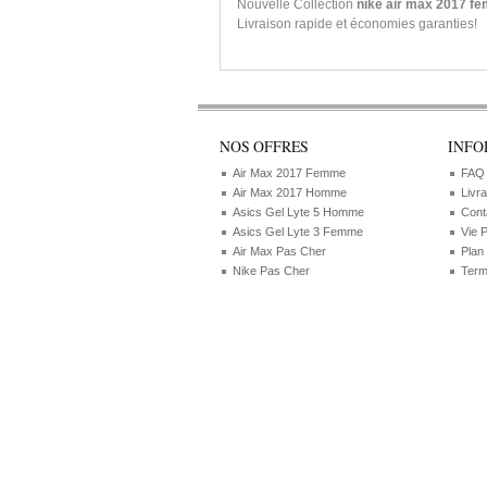
Nouvelle Collection
nike air max 2017 f
Livraison rapide et économies garanties!
NOS OFFRES
INFO
Air Max 2017 Femme
FAQ
Air Max 2017 Homme
Livr
Asics Gel Lyte 5 Homme
Cont
Asics Gel Lyte 3 Femme
Vie 
Air Max Pas Cher
Plan
Nike Pas Cher
Term