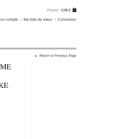
Panier
-
0,00 €
on compte
Ma liste de vœux
Connexion
Return to Previous Page
MME
KE