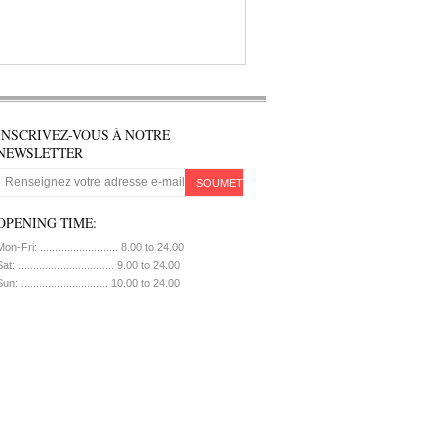
INSCRIVEZ-VOUS À NOTRE
NEWSLETTER
SOUMETTRE
OPENING TIME:
on-Fri: .......................... 8.00 to 24.00
at: ................................ 9.00 to 24.00
un: ............................. 10.00 to 24.00