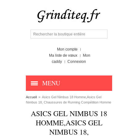
Mon compte
Ma liste de vœux
Mon
caddy
Connexion
MENU
Accueil
»
Asics Gel Nimbus 18 Homme,Asics Gel
Nimbus 18, Chaussures de Running Compétition Homme
ASICS GEL NIMBUS 18
HOMME,ASICS GEL
NIMBUS 18,