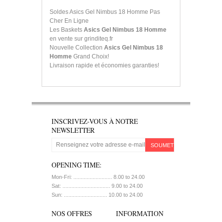
Soldes Asics Gel Nimbus 18 Homme Pas
Cher En Ligne
Les Baskets
Asics Gel Nimbus 18 Homme
en vente sur grinditeq.fr
Nouvelle Collection
Asics Gel Nimbus 18
Homme
Grand Choix!
Livraison rapide et économies garanties!
INSCRIVEZ-VOUS À NOTRE
NEWSLETTER
SOUMETTRE
OPENING TIME:
Mon-Fri: .......................... 8.00 to 24.00
Sat: ................................ 9.00 to 24.00
Sun: ............................. 10.00 to 24.00
NOS OFFRES
INFORMATION