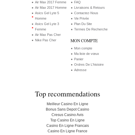
Air Max 2017 Femme
FAQ
Air Max 2017 Homme
Livraisons & Retours
Asics Gel Lyte 5
Contactez-Nous
Homme
Vie Privée
Asics Gel Lyte 3
Plan Du Site
Femme
Termes De Recherche
Air Max Pas Cher
MON COMPTE
Nike Pas Cher
Mon compte
Ma liste de vœux
Panier
Ordres De L'histoire
Adresse
Top recommendations
Meilleur Casino En Ligne
Bonus Sans Depot Casino
Cresus Casino Avis
Top Casino En Ligne
Casino En Ligne Francais
Casino En Ligne France