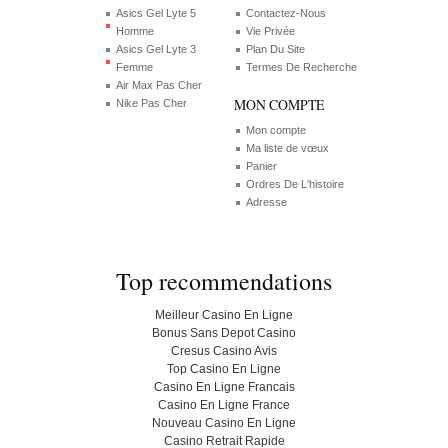
Asics Gel Lyte 5
Contactez-Nous
Homme
Vie Privée
Asics Gel Lyte 3
Plan Du Site
Femme
Termes De Recherche
Air Max Pas Cher
MON COMPTE
Nike Pas Cher
Mon compte
Ma liste de vœux
Panier
Ordres De L'histoire
Adresse
Top recommendations
Meilleur Casino En Ligne
Bonus Sans Depot Casino
Cresus Casino Avis
Top Casino En Ligne
Casino En Ligne Francais
Casino En Ligne France
Nouveau Casino En Ligne
Casino Retrait Rapide