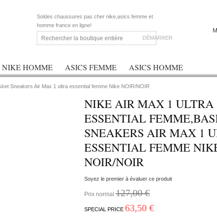
Soldes chaussures pas cher nike,asics femme et
homme france en ligne!
M
DÉMARRER
NIKE HOMME
ASICS FEMME
ASICS HOMME
asket Sneakers Air Max 1 ultra essential femme Nike NOIR/NOIR
NIKE AIR MAX 1 ULTRA
ESSENTIAL FEMME,BAS
SNEAKERS AIR MAX 1 
ESSENTIAL FEMME NIK
NOIR/NOIR
Soyez le premier à évaluer ce produit
127,00 €
Prix normal
63,50 €
SPECIAL PRICE