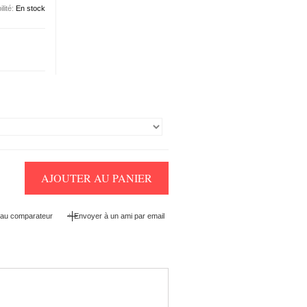
ilité:
En stock
AJOUTER AU PANIER
+
 au comparateur
Envoyer à un ami par email