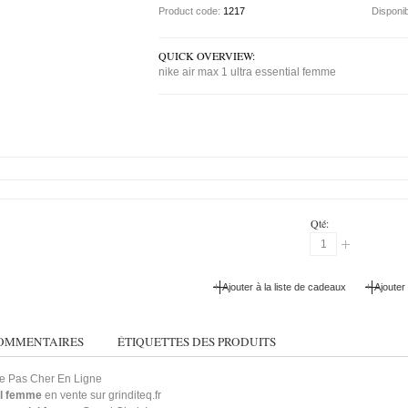
Product code:
1217
Disponib
QUICK OVERVIEW:
nike air max 1 ultra essential femme
Qté:
+
+
Ajouter à la liste de cadeaux
Ajouter
OMMENTAIRES
ÉTIQUETTES DES PRODUITS
me Pas Cher En Ligne
al femme
en vente sur grinditeq.fr