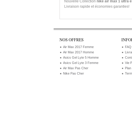
Nouvelle Collection
nike air max 1 ultra
Livraison rapide et économies garanties!
NOS OFFRES
INFO
Air Max 2017 Femme
FAQ
Air Max 2017 Homme
Livr
Asics Gel Lyte 5 Homme
Cont
Asics Gel Lyte 3 Femme
Vie 
Air Max Pas Cher
Plan
Nike Pas Cher
Term