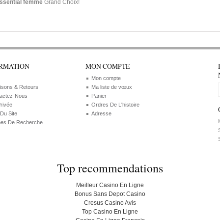
 essential femme
Grand Choix!
RMATION
MON COMPTE
Mon compte
aisons & Retours
Ma liste de vœux
actez-Nous
Panier
Privée
Ordres De L'histoire
 Du Site
Adresse
M
es De Recherche
S
S
Top recommendations
Meilleur Casino En Ligne
Bonus Sans Depot Casino
Cresus Casino Avis
Top Casino En Ligne