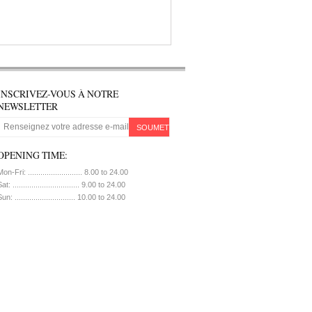
INSCRIVEZ-VOUS À NOTRE
NEWSLETTER
SOUMETTRE
OPENING TIME:
on-Fri: .......................... 8.00 to 24.00
at: ................................ 9.00 to 24.00
un: ............................. 10.00 to 24.00