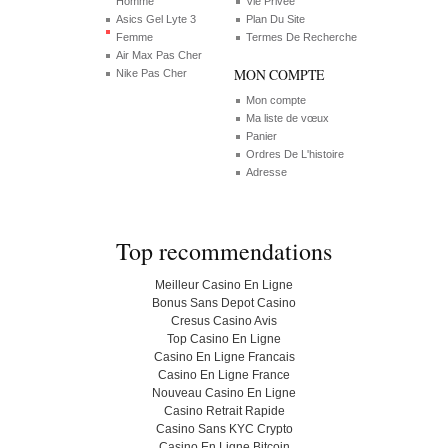
Homme
Vie Privée
Asics Gel Lyte 3
Plan Du Site
Femme
Termes De Recherche
Air Max Pas Cher
MON COMPTE
Nike Pas Cher
Mon compte
Ma liste de vœux
Panier
Ordres De L'histoire
Adresse
Top recommendations
Meilleur Casino En Ligne
Bonus Sans Depot Casino
Cresus Casino Avis
Top Casino En Ligne
Casino En Ligne Francais
Casino En Ligne France
Nouveau Casino En Ligne
Casino Retrait Rapide
Casino Sans KYC Crypto
Casino En Ligne Bitcoin