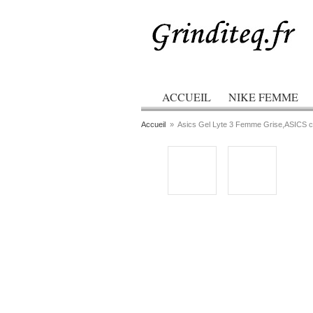
ACCUEIL
NIKE FEMME
Accueil
»
Asics Gel Lyte 3 Femme Grise,ASICS che