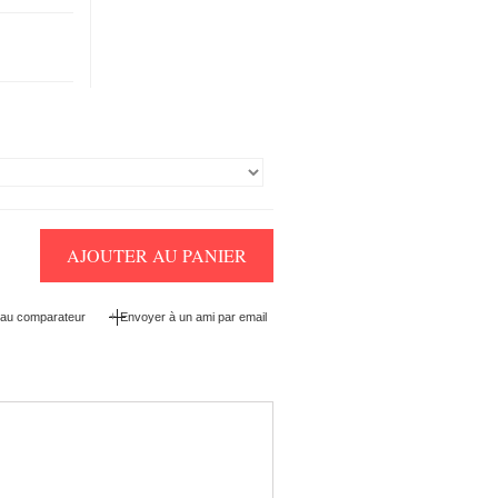
AJOUTER AU PANIER
+
 au comparateur
Envoyer à un ami par email